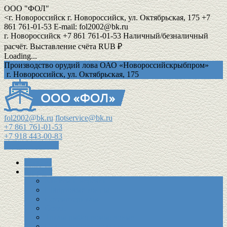
ООО "ФОЛ"
<
г. Новороссийск
г. Новороссийск, ул. Октябрьская, 175
+7
861 761-01-53
E-mail: fol2002@bk.ru
г. Новороссийск
+7 861 761-01-53
Наличный/безналичный
расчёт. Выставление счёта
RUB ₽
Loading...
Производство орудий лова ОАО «Новороссийскрыбпром»
г. Новороссийск, ул. Октябрьская, 175
fol2002@bk.ru
flotservice@bk.ru
+7 861 761-01-53
+7 918 443-00-83
Заказать звонок
Главная
Каталог
Канаты и веревки
Швартовые концы
Сетематериалы
Сетки
Тралы рыбопромысловые
Садки рыборазводные